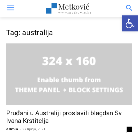
Metković
www.metkovic.hr
Open
Tag: australija
Pruđani u Australiji proslavili blagdan Sv.
Ivana Krstitelja
admin
-
27 lipnja, 2021
0