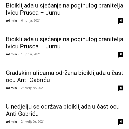
Biciklijada u sjećanje na poginulog branitelja
Ivicu Prusca – Jumu
admin
-
6 lipnja, 2021
0
Biciklijada u sjećanje na poginulog branitelja
Ivicu Prusca – Jumu
admin
-
1 lipnja, 2021
0
Gradskim ulicama održana biciklijada u čast
ocu Anti Gabriću
admin
-
28 veljače, 2021
0
U nedjelju se održava biciklijada u čast ocu
Anti Gabriću
admin
-
24 veljače, 2021
0