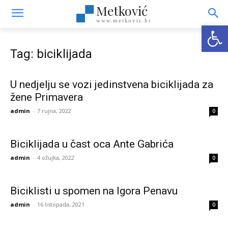
Metković
www.metkovic.hr
Open
Tag: biciklijada
U nedjelju se vozi jedinstvena biciklijada za
žene Primavera
admin
-
7 rujna, 2022
0
Biciklijada u čast oca Ante Gabrića
admin
-
4 ožujka, 2022
0
Biciklisti u spomen na Igora Penavu
admin
-
16 listopada, 2021
0