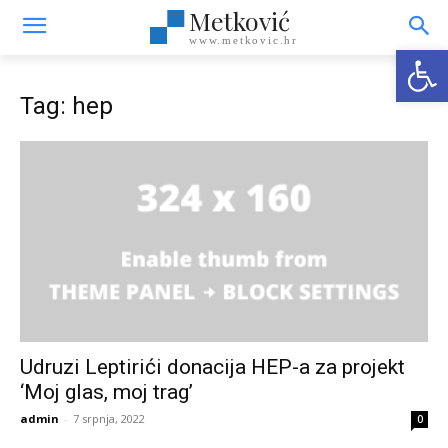
Metković
www.metkovic.hr
Open
Tag: hep
Udruzi Leptirići donacija HEP-a za projekt
‘Moj glas, moj trag’
admin
-
7 srpnja, 2022
0