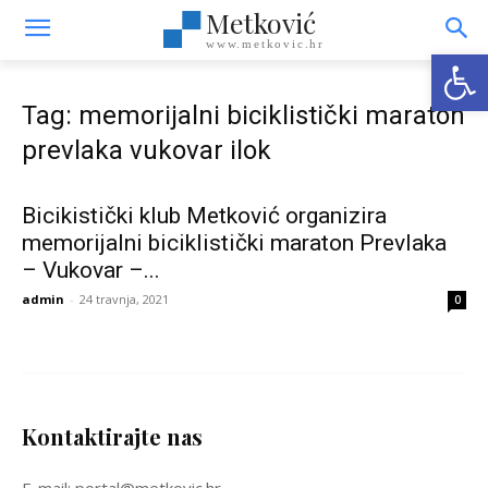
Metković
www.metkovic.hr
Open
Tag: memorijalni biciklistički maraton
prevlaka vukovar ilok
Bicikistički klub Metković organizira
memorijalni biciklistički maraton Prevlaka
– Vukovar –...
admin
-
24 travnja, 2021
0
Kontaktirajte nas