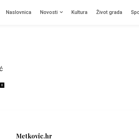
Naslovnica
Novosti
Kultura
Život grada
Spo
ć
0
Metkovic.hr