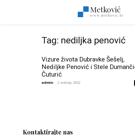
Metković
www.metkovic.hr
Tag: nediljka penović
Vizure života Dubravke Šešelj,
Nediljke Penović i Stele Dumanči
Čuturić
admin
-
2 svibnja, 2022
Kontaktirajte nas