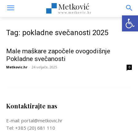
Metković
www.metkovic.hr
Open
Tag: pokladne svečanosti 2025
Male maškare započele ovogodišnje
Pokladne svečanosti
Metkovic.hr
-
24 veljače, 2025
0
Kontaktirajte nas
E-mail: portal@metkovic.hr
Tel: +385 (20) 681 110