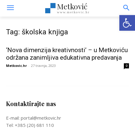
Metković
www.metkovic.hr
Open
Tag: školska knjiga
‘Nova dimenzija kreativnosti’ – u Metkoviću
održana zanimljiva edukativna predavanja
Metkovic.hr
-
27 travnja, 2023
0
Kontaktirajte nas
E-mail: portal@metkovic.hr
Tel: +385 (20) 681 110