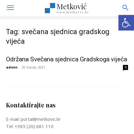
Metković
www.metkovic.hr
Open
Tag: svečana sjednica gradskog
vijeća
Održana Svečana sjednica Gradskoga vijeća
admin
-
20 srpnja, 2021
0
Kontaktirajte nas
E-mail: portal@metkovic.hr
Tel: +385 (20) 681 110