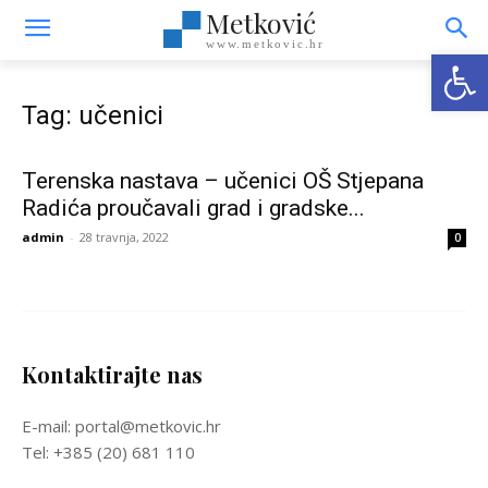
Metković
www.metkovic.hr
Open
Tag: učenici
Terenska nastava – učenici OŠ Stjepana
Radića proučavali grad i gradske...
admin
-
28 travnja, 2022
0
Kontaktirajte nas
E-mail: portal@metkovic.hr
Tel: +385 (20) 681 110