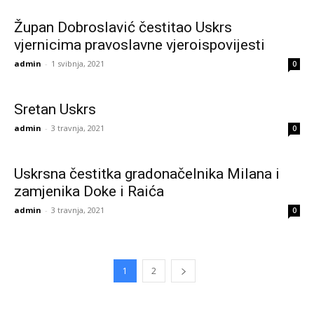
Župan Dobroslavić čestitao Uskrs
vjernicima pravoslavne vjeroispovijesti
admin
-
1 svibnja, 2021
0
Sretan Uskrs
admin
-
3 travnja, 2021
0
Uskrsna čestitka gradonačelnika Milana i
zamjenika Doke i Raića
admin
-
3 travnja, 2021
0
1
2