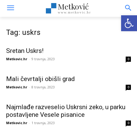
Metković
www.metkovic.hr
Open
Tag: uskrs
Sretan Uskrs!
Metkovic.hr
-
9 travnja, 2023
0
Mali čevrtalji obišli grad
Metkovic.hr
-
8 travnja, 2023
0
Najmlađe razveselio Uskrsni zeko, u parku
postavljene Vesele pisanice
Metkovic.hr
-
1 travnja, 2023
0