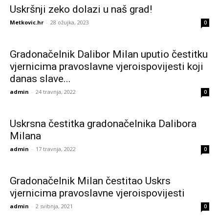
Uskršnji zeko dolazi u naš grad!
Metkovic.hr
-
28 ožujka, 2023
0
Gradonačelnik Dalibor Milan uputio čestitku
vjernicima pravoslavne vjeroispovijesti koji
danas slave...
admin
-
24 travnja, 2022
0
Uskrsna čestitka gradonačelnika Dalibora
Milana
admin
-
17 travnja, 2022
0
Gradonačelnik Milan čestitao Uskrs
vjernicima pravoslavne vjeroispovijesti
admin
-
2 svibnja, 2021
0