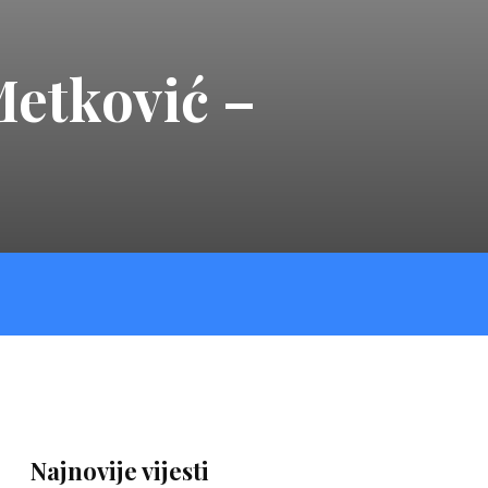
etković –
Najnovije vijesti