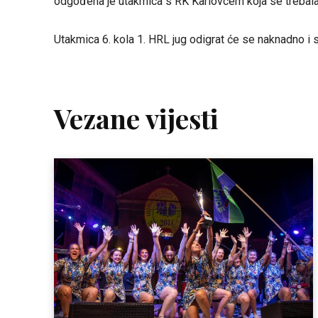
odgođena je utakmica s RK Karlovcem koja se trebala 
Utakmica 6. kola 1. HRL jug odigrat će se naknadno i 
Vezane vijesti