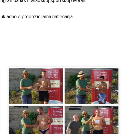
igrati danas u Gradskoj sportskoj dvorani.
sukladno s propozicijama natjecanja.