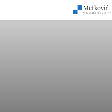
Metković
www.metkovic.hr