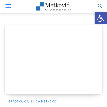
Metković
Metković
www.metkovic.hr
Open
GRADSKA KNJIŽNICA METKOVIĆ