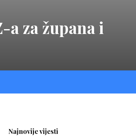
-a za župana i
Najnovije vijesti