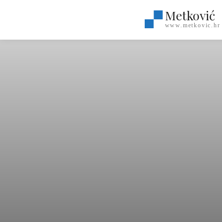
Metković
www.metkovic.hr