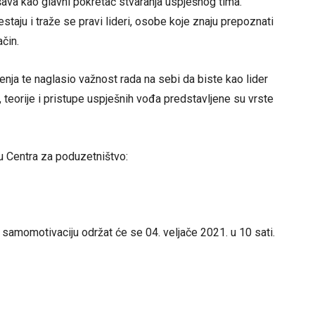
ava kao glavni pokretač stvaranja uspješnog tima.
nestaju i traže se pravi lideri, osobe koje znaju prepoznati
ačin.
đenja te naglasio važnost rada na sebi da biste kao lider
 teorije i pristupe uspješnih vođa predstavljene su vrste
u Centra za poduzetništvo:
 samomotivaciju održat će se 04. veljače 2021. u 10 sati.