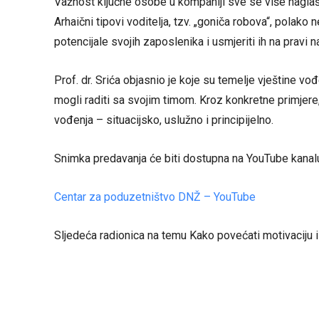
Važnost ključne osobe u kompaniji sve se više naglaš
Arhaični tipovi voditelja, tzv. „goniča robova“, polako 
potencijale svojih zaposlenika i usmjeriti ih na pravi n
Prof. dr. Srića objasnio je koje su temelje vještine vo
mogli raditi sa svojim timom. Kroz konkretne primjere,
vođenja – situacijsko, uslužno i principijelno.
Snimka predavanja će biti dostupna na YouTube kanal
Centar za poduzetništvo DNŽ – YouTube
Sljedeća radionica na temu Kako povećati motivaciju i