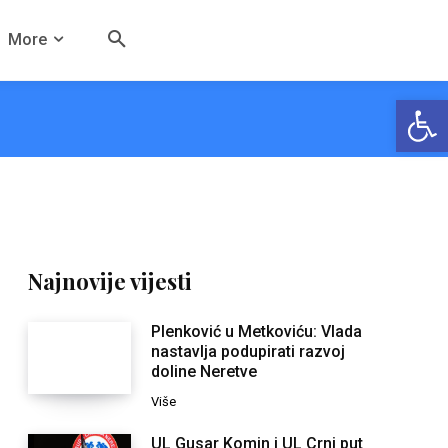
More
Open
Najnovije vijesti
Plenković u Metkoviću: Vlada
nastavlja podupirati razvoj
doline Neretve
Više
UL Gusar Komin i UL Crni put