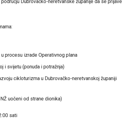
na području Dubrovačko-neretvanske županije da se prijave
emama:
e u procesu izrade Operativnog plana
 i svijetu (ponuda i potražnja)
azvoju cikloturizma u Dubrovačko-neretvanskoj županiji
DNŽ uočeni od strane dionika)
:00 sati