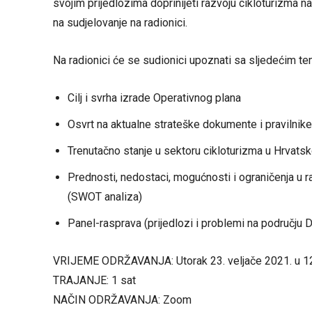
svojim prijedlozima doprinijeti razvoju cikloturizma 
na sudjelovanje na radionici.
Na radionici će se sudionici upoznati sa sljedećim t
Cilj i svrha izrade Operativnog plana
Osvrt na aktualne strateške dokumente i pravilnik
Trenutačno stanje u sektoru cikloturizma u Hrvatskoj
Prednosti, nedostaci, mogućnosti i ograničenja u r
(SWOT analiza)
Panel-rasprava (prijedlozi i problemi na području 
VRIJEME ODRŽAVANJA: Utorak 23. veljače 2021. u 12
TRAJANJE: 1 sat
NAČIN ODRŽAVANJA: Zoom