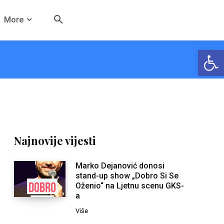
More
Open
Najnovije vijesti
Marko Dejanović donosi
stand-up show „Dobro Si Se
Oženio“ na Ljetnu scenu GKS-
a
Više