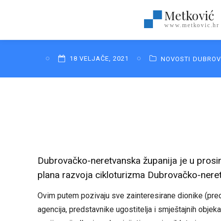
Metković
www.metkovic.hr
18 VELJAČE, 2021
NOVOSTI
DUBROV
Dubrovačko-neretvanska županija je u prosin
plana razvoja cikloturizma Dubrovačko-neret
Ovim putem pozivaju sve zainteresirane dionike (predst
agencija, predstavnike ugostitelja i smještajnih objekata