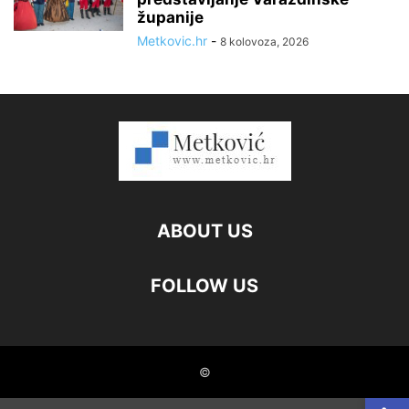
županije
Metkovic.hr
-
8 kolovoza, 2026
ABOUT US
FOLLOW US
©
Open