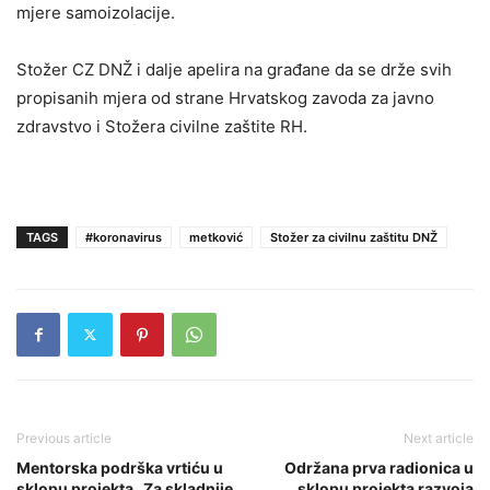
mjere samoizolacije.
Stožer CZ DNŽ i dalje apelira na građane da se drže svih
propisanih mjera od strane Hrvatskog zavoda za javno
zdravstvo i Stožera civilne zaštite RH.
TAGS
#koronavirus
metković
Stožer za civilnu zaštitu DNŽ
Previous article
Next article
Mentorska podrška vrtiću u
Održana prva radionica u
sklopu projekta „Za skladnije
sklopu projekta razvoja