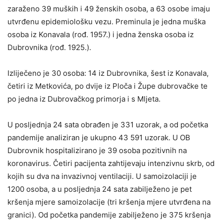
zaraženo 39 muških i 49 ženskih osoba, a 63 osobe imaju
utvrđenu epidemiološku vezu. Preminula je jedna muška
osoba iz Konavala (rođ. 1957.) i jedna ženska osoba iz
Dubrovnika (rođ. 1925.).
Izliječeno je 30 osoba: 14 iz Dubrovnika, šest iz Konavala,
četiri iz Metkovića, po dvije iz Ploča i Župe dubrovačke te
po jedna iz Dubrovačkog primorja i s Mljeta.
U posljednja 24 sata obrađen je 331 uzorak, a od početka
pandemije analiziran je ukupno 43 591 uzorak. U OB
Dubrovnik hospitalizirano je 39 osoba pozitivnih na
koronavirus. Četiri pacijenta zahtijevaju intenzivnu skrb, od
kojih su dva na invazivnoj ventilaciji. U samoizolaciji je
1200 osoba, a u posljednja 24 sata zabilježeno je pet
kršenja mjere samoizolacije (tri kršenja mjere utvrđena na
granici). Od početka pandemije zabilježeno je 375 kršenja