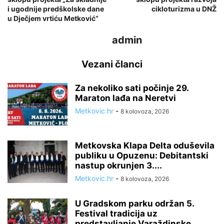
i ugodnije predškolske dane
cikloturizma u DNŽ
u Dječjem vrtiću Metković“
admin
Vezani članci
Za nekoliko sati počinje 29.
Maraton lađa na Neretvi
Metkovic.hr
-
8 kolovoza, 2026
Metkovska Klapa Delta oduševila
publiku u Opuzenu: Debitantski
nastup okrunjen 3....
Metkovic.hr
-
8 kolovoza, 2026
U Gradskom parku održan 5.
Festival tradicija uz
predstavljanje Varaždinske