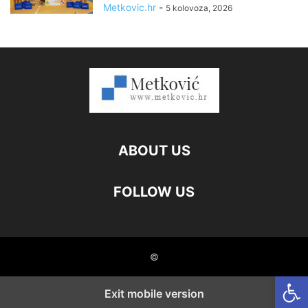
Metkovic.hr
-
5 kolovoza, 2026
ABOUT US
FOLLOW US
©
Open
Exit mobile version