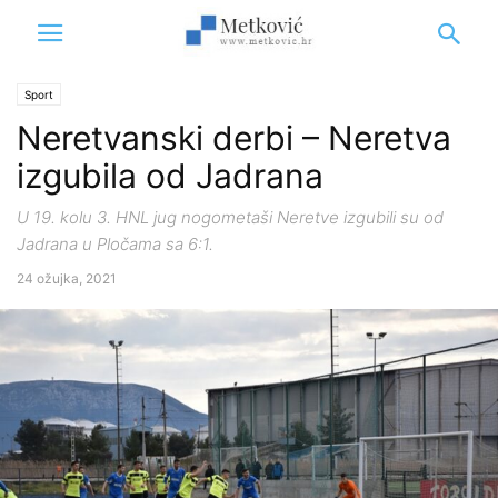
Sport
Neretvanski derbi – Neretva
izgubila od Jadrana
U 19. kolu 3. HNL jug nogometaši Neretve izgubili su od
Jadrana u Pločama sa 6:1.
24 ožujka, 2021