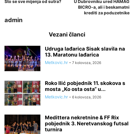
Što se sve mijenja od sutra?
U Dubrovniku ured HAMAG
BICRO-a, ali i beskamatni
krediti za poduzetnike
admin
Vezani članci
Udruga lađarica Sisak slavila na
13. Maratonu lađarica
Metkovic.hr
-
7 kolovoza, 2026
Roko Ilić pobjednik 11. skokova s
mosta „Ko osta osta“ u...
Metkovic.hr
-
6 kolovoza, 2026
Medittera nekretnine & FF Rix
pobjednik 3. Neretvanskog futsal
turnira