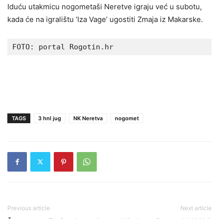
Iduću utakmicu nogometaši Neretve igraju već u subotu,
kada će na igralištu ‘Iza Vage’ ugostiti Zmaja iz Makarske.
FOTO: portal Rogotin.hr 
TAGS
3 hnl jug
NK Neretva
nogomet
Previous article
Next article