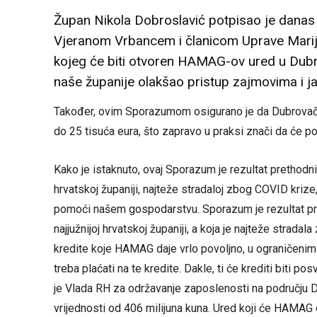
Župan Nikola Dobroslavić potpisao je dan
Vjeranom Vrbancem i članicom Uprave Mari
kojeg će biti otvoren HAMAG-ov ured u Dubr
naše županije olakšao pristup zajmovima i j
Također, ovim Sporazumom osigurano je da Dubrovačk
do 25 tisuća eura, što zapravo u praksi znači da će 
Kako je istaknuto, ovaj Sporazum je rezultat prethodn
hrvatskoj županiji, najteže stradaloj zbog COVID kriz
pomoći našem gospodarstvu. Sporazum je rezultat pr
najjužnijoj hrvatskoj županiji, a koja je najteže strad
kredite koje HAMAG daje vrlo povoljno, u ograničenim 
treba plaćati na te kredite. Dakle, ti će krediti biti 
je Vlada RH za održavanje zaposlenosti na području D
vrijednosti od 406 milijuna kuna. Ured koji će HAMAG o