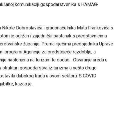
 olakšanoj komunikaciji gospodarstvenika s HAMAG-
 Nikole Dobroslavića i gradonačelnika Mata Frankovića s
tom je održan i zajednički sastanak s predstavnicima
neretvanske županije. Prema riječima predsjednika Uprave
 programi Agencije za predstojeće razdoblje, a
nije naslonjena na turizam te dodao: -Otvaranje ureda u
 u strukturi gospodarstva iz turizma u nešto drugo
za ostavila dubokog traga u ovom sektoru. S COVID
ubitke, kazao je.