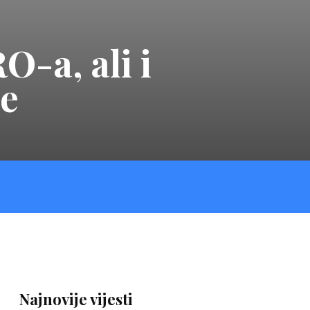
-a, ali i
ke
Najnovije vijesti