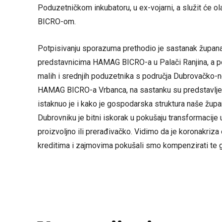
Poduzetničkom inkubatoru, u ex-vojarni, a služit će
BICRO-om.
Potpisivanju sporazuma prethodio je sastanak župana
predstavnicima HAMAG BICRO-a u Palači Ranjina, a po
malih i srednjih poduzetnika s područja Dubrovačko-
HAMAG BICRO-a Vrbanca, na sastanku su predstavljeni
istaknuo je i kako je gospodarska struktura naše župa
Dubrovniku je bitni iskorak u pokušaju transformacije
proizvoljno ili prerađivačko. Vidimo da je koronakri
kreditima i zajmovima pokušali smo kompenzirati te g