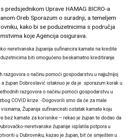
as s predsjednikom Uprave HAMAG BICRO-a
janom Oreb Sporazum o suradnji, a temeljem
ovniku, kako bi se poduzetnicima s područja
amstvima koje Agencija osigurava.
o-neretvanska županija sufinancira kamate na kredite
poduzetnicima biti omogućeno beskamatno kreditiranje.
ih razgovora o načinu pomoći gospodarstvu u najjužnijoj
e, a župan Dobroslavić istaknuo je da je sporazum korak u
ethodnih razgovora o načinu pomoći gospodarstvu u
ala zbog COVID krize. -Dogovorili smo da će za male
visinama, Županija sufinancirati ostatak kamate koju
posve bez kamate za korisnike – rekao je župan te dodao da
ubrovačko-neretvanske županije isplatila potpora u
tvoriti u Dubrovniku, kazao je župan, bit će smješten u