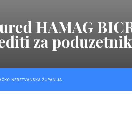
ured HAMAG BICRO
diti za poduzetni
AČKO-NERETVANSKA ŽUPANIJA