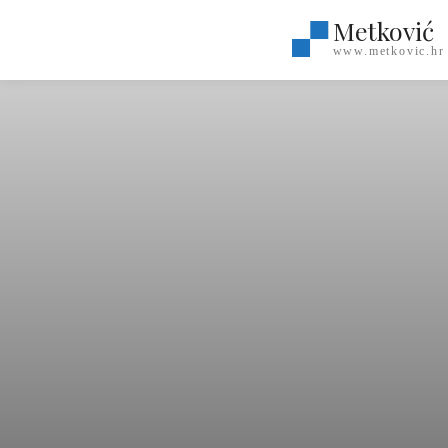
Metković
www.metkovic.hr