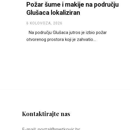
Požar šume i makije na području
Glušaca lokaliziran
6 KOLOVOZA, 2026
Na području Glušaca jutros je izbio požar
otvorenog prostora koji je zahvatio...
Kontaktirajte nas
E-mail: portal@metkovic.hr