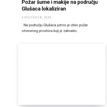
Požar šume i makije na području
Glušaca lokaliziran
6 KOLOVOZA, 2026
Na području Glušaca jutros je izbio požar
otvorenog prostora koji je zahvatio...