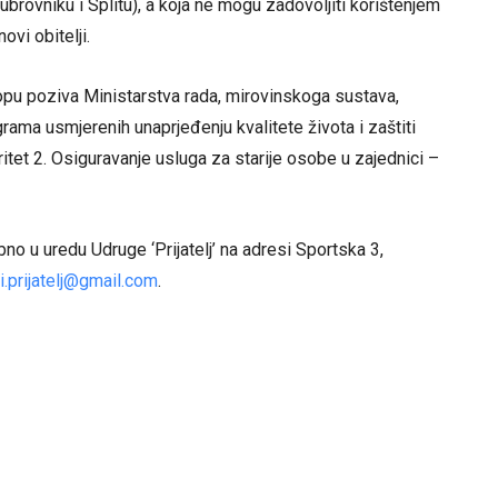
brovniku i Splitu), a koja ne mogu zadovoljiti korištenjem
ovi obitelji.
opu poziva Ministarstva rada, mirovinskoga sustava,
ograma usmjerenih unaprjeđenju kvalitete života i zaštiti
ritet 2. Osiguravanje usluga za starije osobe u zajednici –
bno u uredu Udruge ‘Prijatelj’ na adresi Sportska 3,
i.prijatelj@gmail.com
.