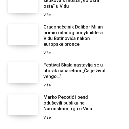
skokova s mosta „Ko osta
osta“ u Vidu
Više
Gradonačelnik Dalibor Milan
primio mladog bodybuildera
Vidu Batinovića nakon
europske bronce
Više
Festival Skala nastavlja se u
utorak cabaretom „Ča je život
vengo…“
Više
Marko Pecotić i bend
oduševili publiku na
Naronskom trgu u Vidu
Više