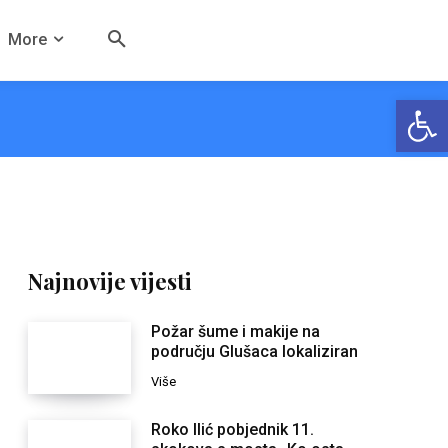
More
Open
Najnovije vijesti
Požar šume i makije na
području Glušaca lokaliziran
Više
Roko Ilić pobjednik 11.