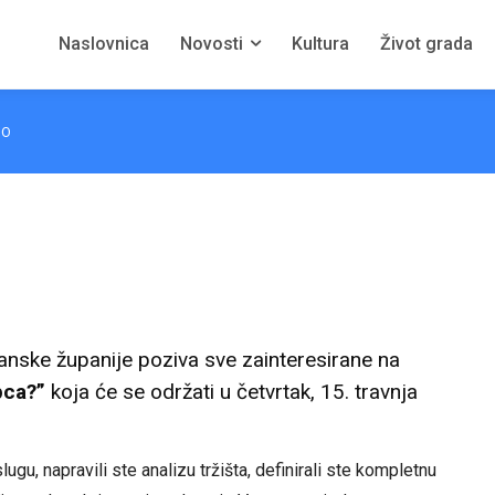
Naslovnica
Novosti
Kultura
Život grada
NO
nske županije poziva sve zainteresirane na
pca?”
koja će se održati u četvrtak, 15. travnja
gu, napravili ste analizu tržišta, definirali ste kompletnu