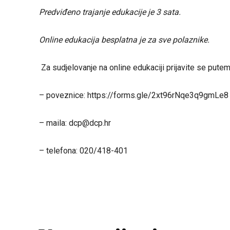
Predviđeno trajanje edukacije je 3 sata.
Online edukacija besplatna je za sve polaznike.
Za sudjelovanje na online edukaciji prijavite se putem
– poveznice: https://forms.gle/2xt96rNqe3q9gmLe8
– maila: dcp@dcp.hr
– telefona: 020/418-401