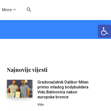
More
Open
Najnovije vijesti
Gradonačelnik Dalibor Milan
primio mladog bodybuildera
Vidu Batinovića nakon
europske bronce
Više