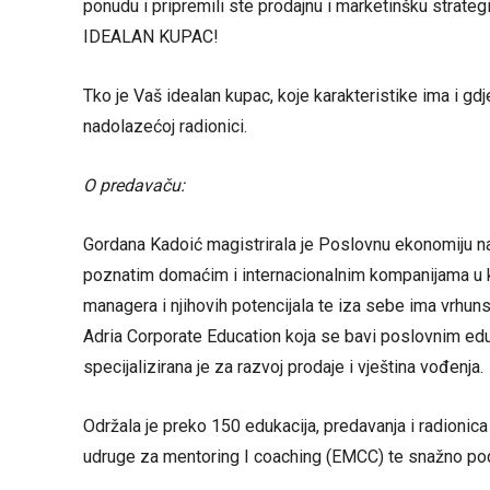
ponudu i pripremili ste prodajnu i marketinšku strate
IDEALAN KUPAC!
Tko je Vaš idealan kupac, koje karakteristike ima i gdj
nadolazećoj radionici.
O predavaču:
Gordana Kadoić magistrirala je Poslovnu ekonomiju na
poznatim domaćim i internacionalnim kompanijama u ko
managera i njihovih potencijala te iza sebe ima vrhunsk
Adria Corporate Education koja se bavi poslovnim edu
specijalizirana je za razvoj prodaje i vještina vođenja.
Održala je preko 150 edukacija, predavanja i radionic
udruge za mentoring I coaching (EMCC) te snažno po