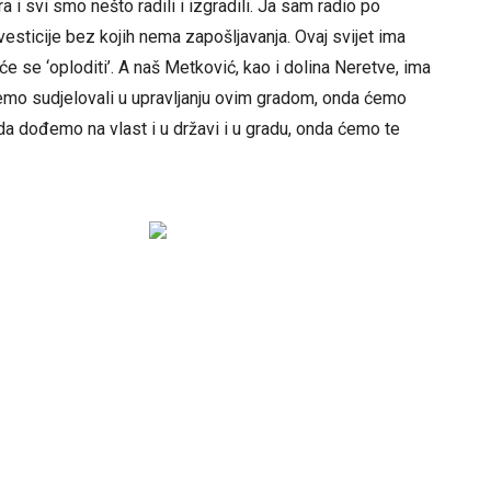
a i svi smo nešto radili i izgradili. Ja sam radio po
vesticije bez kojih nema zapošljavanja. Ovaj svijet ima
će se ‘oploditi’. A naš Metković, kao i dolina Neretve, ima
udemo sudjelovali u upravljanju ovim gradom, onda ćemo
da dođemo na vlast i u državi i u gradu, onda ćemo te