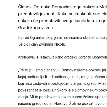
Članovi Ogranka Domovinskoga pokreta Metko
predstavili javnosti. Kako su istaknuli, sudje
uskoro će predstaviti svoga kandidata za gr
Gradskoga vijeća.
Ispred Ogranka, okupljenim novinarima obratili su se
Jelčić i član Zvonimir Nikolić.
Krstičević je istaknula kako gradski Ogranak Domovin
„Pristupili smo članstvu u Domovinskome pokretu jer 
kojoj pošteni ljudi, od poštenoga rada, mogu pošteno ž
koji nisu zadovoljni postojećim stanjem u gradu. Mla
povezanost je loša! Dr. Škoro je s Domovinskim pok
stanja. Mi to podržavamo i ovim putem želimo upoznati
našemu gradu i dolini Neretve. Želimo pozvati sve on