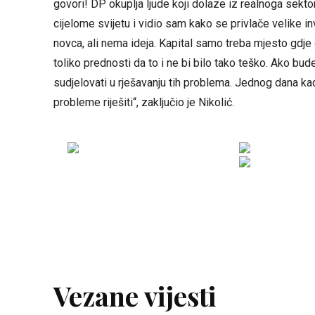
govori! DP okuplja ljude koji dolaze iz realnoga sektor
cijelome svijetu i vidio sam kako se privlače velike in
novca, ali nema ideja. Kapital samo treba mjesto gdje 
toliko prednosti da to i ne bi bilo tako teško. Ako b
sudjelovati u rješavanju tih problema. Jednog dana ka
probleme riješiti“, zaključio je Nikolić.
Vezane vijesti