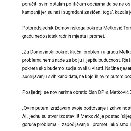
poručiti svim ostalim političkim opcijama da se ne osv
kampanji jer su naši sugrađani zasićeni toga“, kazala 
Potpredsjednik Domovinskoga pokreta Metković Tomis
gradu nedostatak radnih mjesta i promet.
„Za Domovinski pokret ključni problemi u gradu Metkov
problema nema nade za bolju i ljepšu budućnost. Rješ
pokreta ako budemo sudjelovali u vlasti. Načine rješ
sučeljavanju svih kandidata, na koje ih ovim putem poz
Posljednji se novinarima obratio član DP-a Metković Z
„Ovim putem izražavam svoje poštovanje i zahvalnost 
Ali, jednu su stvar izostavili! Metković je postao ‘slij
goruća problema – zapošljavanje i promet. Iako smo i