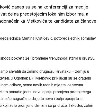
vić danas su se na konferenciji za medije
lovat će na predstojećim lokalnim izborima, a
adonačelnika Metkovića te kandidate za članove
 predsjednica Martina Krstičević, potpredsjednik Tomislav
skoga pokreta želi promjene trenutnoga stanja u društvu.
smo shvatili da želimo drugačiju Hrvatsku – zemlju u
ivjeti. U Ogranak DP Metković priključili su se građani
di nam odlaze, nema novih radnih mjesta, cestovna
retom ponudio jednu novu opciju promjena postojećega
 naše sugrađane da je ta nova i bolja opcija tu, u
e koji žele promjene da nam se pridruže. Također, želim