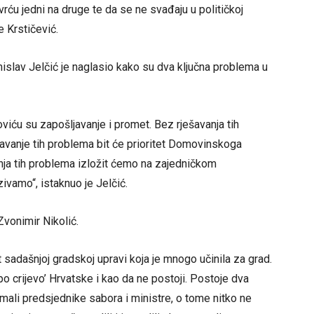
rću jedni na druge te da se ne svađaju u političkoj
je Krstičević.
lav Jelčić je naglasio kako su dva ključna problema u
iću su zapošljavanje i promet. Bez rješavanja tih
avanje tih problema bit će prioritet Domovinskoga
enja tih problema izložit ćemo na zajedničkom
ivamo“, istaknuo je Jelčić.
vonimir Nikolić.
sadašnjoj gradskoj upravi koja je mnogo učinila za grad.
epo crijevo’ Hrvatske i kao da ne postoji. Postoje dva
mali predsjednike sabora i ministre, o tome nitko ne