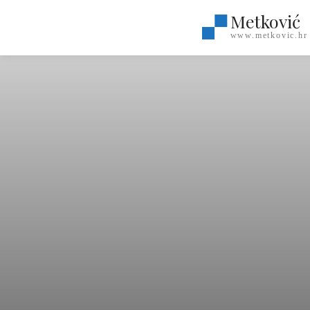
Metković
www.metkovic.hr