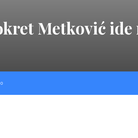
kret Metković ide 
NO