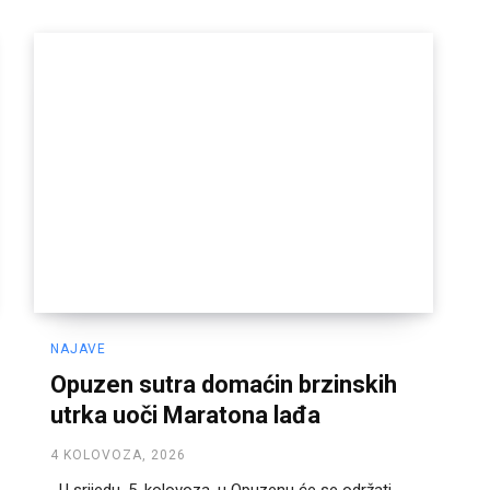
NAJAVE
Opuzen sutra domaćin brzinskih
utrka uoči Maratona lađa
4 KOLOVOZA, 2026
U srijedu, 5. kolovoza, u Opuzenu će se održati