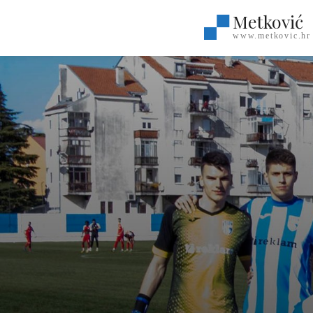
Metković
www.metkovic.hr