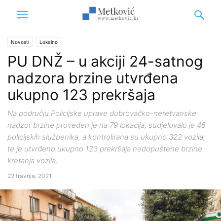
Novosti
Lokalno
PU DNŽ – u akciji 24-satnog
nadzora brzine utvrđena
ukupno 123 prekršaja
Na području Policijske uprave dubrovačko-neretvanske
nadzor brzine proveden je na 79 lokacija, sudjelovalo je 45
policijskih službenika, a kontrolirana su ukupno 322 vozila,
te je utvrđeno ukupno 123 prekršaja nedopuštene brzine
kretanja vozila.
22 travnja, 2021