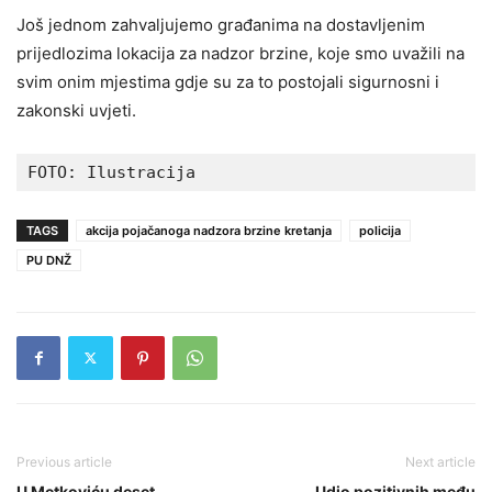
Još jednom zahvaljujemo građanima na dostavljenim
prijedlozima lokacija za nadzor brzine, koje smo uvažili na
svim onim mjestima gdje su za to postojali sigurnosni i
zakonski uvjeti.
FOTO: Ilustracija 
TAGS
akcija pojačanoga nadzora brzine kretanja
policija
PU DNŽ
Previous article
Next article
U Metkoviću deset
Udio pozitivnih među