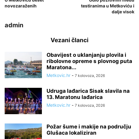
novozaraženih
testiranima u Metkoviću i
dalje visok
admin
Vezani članci
Obavijest o uklanjanju plovila i
ribolovne opreme s plovnog puta
Maratona...
Metkovic.hr
-
7 kolovoza, 2026
Udruga lađarica Sisak slavila na
13. Maratonu lađarica
Metkovic.hr
-
7 kolovoza, 2026
Požar šume i makije na području
Glušaca lokaliziran