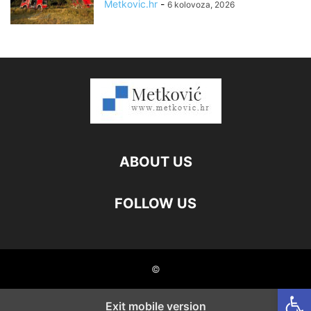
Metkovic.hr
-
6 kolovoza, 2026
ABOUT US
FOLLOW US
©
Open
Exit mobile version