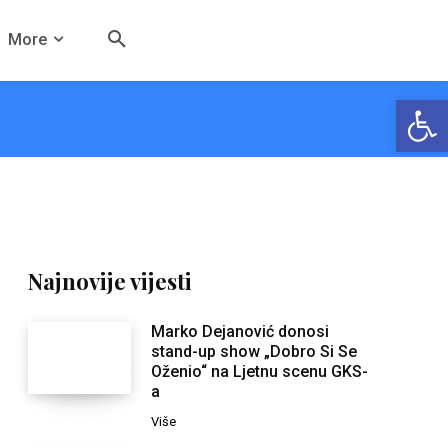
More
Open
Najnovije vijesti
Marko Dejanović donosi
stand-up show „Dobro Si Se
Oženio“ na Ljetnu scenu GKS-
a
Više