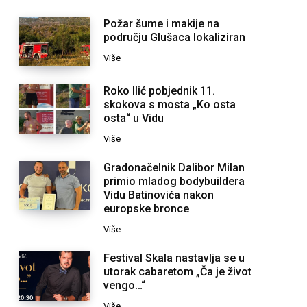
Požar šume i makije na
području Glušaca lokaliziran
Više
Roko Ilić pobjednik 11.
skokova s mosta „Ko osta
osta“ u Vidu
Više
Gradonačelnik Dalibor Milan
primio mladog bodybuildera
Vidu Batinovića nakon
europske bronce
Više
Festival Skala nastavlja se u
utorak cabaretom „Ča je život
vengo…“
Više