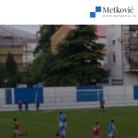
Metković
www.metkovic.hr