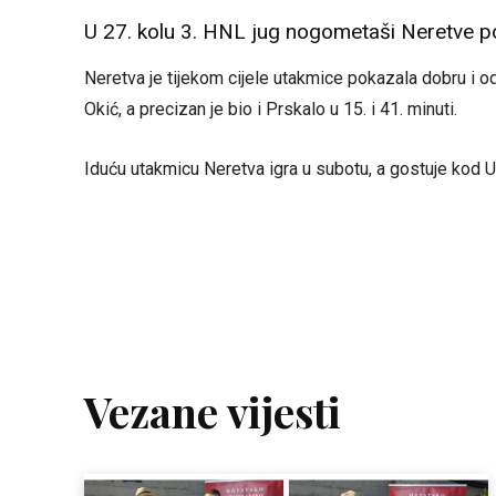
U 27. kolu 3. HNL jug nogometaši Neretve po
Neretva je tijekom cijele utakmice pokazala dobru i od
Okić, a precizan je bio i Prskalo u 15. i 41. minuti.
Iduću utakmicu Neretva igra u subotu, a gostuje kod 
Vezane vijesti