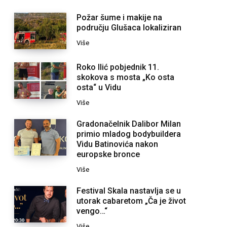
Požar šume i makije na
području Glušaca lokaliziran
Više
Roko Ilić pobjednik 11.
skokova s mosta „Ko osta
osta“ u Vidu
Više
Gradonačelnik Dalibor Milan
primio mladog bodybuildera
Vidu Batinovića nakon
europske bronce
Više
Festival Skala nastavlja se u
utorak cabaretom „Ča je život
vengo…“
Više