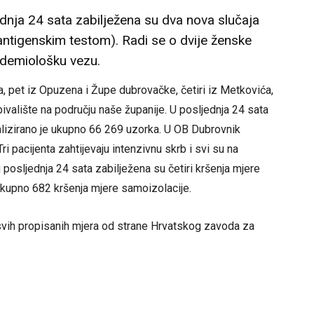
dnja 24 sata zabilježena su dva nova slučaja
ntigenskim testom). Radi se o dvije ženske
idemiološku vezu.
a, pet iz Opuzena i Župe dubrovačke, četiri iz Metkovića,
bivalište na području naše županije. U posljednja 24 sata
lizirano je ukupno 66 269 uzorka. U OB Dubrovnik
ri pacijenta zahtijevaju intenzivnu skrb i svi su na
u posljednja 24 sata zabilježena su četiri kršenja mjere
ukupno 682 kršenja mjere samoizolacije.
svih propisanih mjera od strane Hrvatskog zavoda za