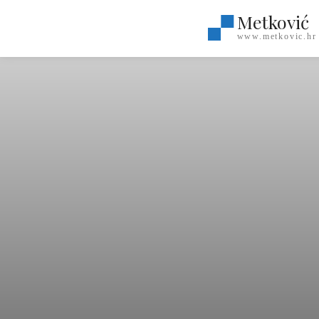
Metković
www.metkovic.hr