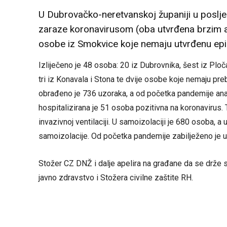
U Dubrovačko-neretvanskoj županiji u poslje
zaraze koronavirusom (oba utvrđena brzim a
osobe iz Smokvice koje nemaju utvrđenu ep
Izliječeno je 48 osoba: 20 iz Dubrovnika, šest iz Ploč
tri iz Konavala i Stona te dvije osobe koje nemaju pre
obrađeno je 736 uzoraka, a od početka pandemije ana
hospitalizirana je 51 osoba pozitivna na koronavirus. T
invazivnoj ventilaciji. U samoizolaciji je 680 osoba, a 
samoizolacije. Od početka pandemije zabilježeno je 
Stožer CZ DNŽ i dalje apelira na građane da se drže 
javno zdravstvo i Stožera civilne zaštite RH.