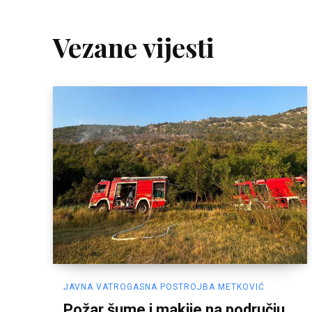
Vezane vijesti
JAVNA VATROGASNA POSTROJBA METKOVIĆ
Požar šume i makije na području