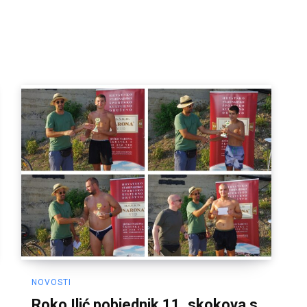
NOVOSTI
Roko Ilić pobjednik 11. skokova s