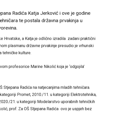
ana Radića Katja Jerković i ove je godine
ehničara te postala državna prvakinja u
vorevina.
e Hrvatske, a Katja je odlično izradila zadani praktični
enom plasmanu državne prvakinje presudio je vrhunski
 tehničke kulture.
vom profesorice Marine Nikolić koja je ‘odgojila’
OŠ Stjepana Radića na natjecanjima mladih tehničara.
ategoriji Promet, 2010./11. u kategoriji Elektrotehnika,
e 2020./21. u kategoriji Modelarstvo uporabnih tehničkih
kolić, prof. Za OŠ Stjepana Radića ovo je uspjeh bez