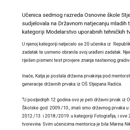
Učenica sedmog razreda Osnovne škole Stjep
sudjelovala na Državnom natjecanju mladih t
kategoriji Modelarstvo uporabnih tehničkih t
U njenoj kategoriji natjecalo se 20 učenika iz Republik
zadatak te usmeno obranila svoj urađeni zadatak. Nj
riješen pismeni test provjere znanja nastavnog gradiva
Inače, Katja je postala državna prvakinja pod mentorst
generacije državnih prvaka iz OŠ Stjepana Radića.
“U posljednjih 12 godina ovo je peti državni prvak iz 
Školske god. 2009./10., imali smo državnog prvaka u k
2012./13. i 2018./2019. u kategoriji Fotografija, i ov
tvorevina. Svim učenicima mentorica je bila Marina Ni