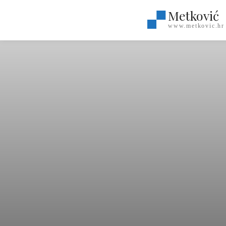
Metković
www.metkovic.hr