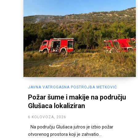
JAVNA VATROGASNA POSTROJBA METKOVIĆ
Požar šume i makije na području
Glušaca lokaliziran
6 KOLOVOZA, 2026
Na području Glušaca jutros je izbio požar
otvorenog prostora koji je zahvatio...