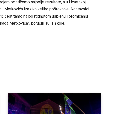
 kojem postižemo najbolje rezultate, a u Hrvatskoj
 i Metkovića izaziva veliko poštovanje. Nastavnici
ović čestitamo na postignutom uspjehu i promicanju
grada Metkovića”, poručili su iz škole.