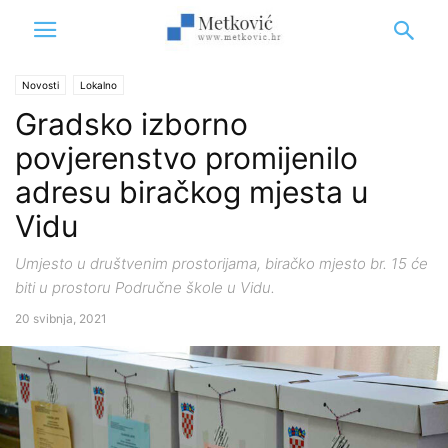
Novosti
Lokalno
Gradsko izborno
povjerenstvo promijenilo
adresu biračkog mjesta u
Vidu
Umjesto u društvenim prostorijama, biračko mjesto br. 15 će
biti u prostoru Područne škole u Vidu.
20 svibnja, 2021