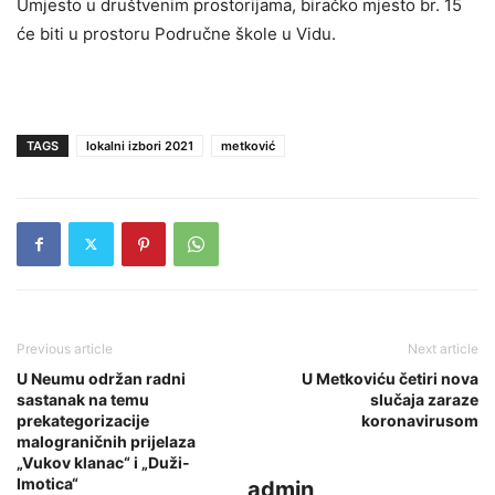
Umjesto u društvenim prostorijama, biračko mjesto br. 15
će biti u prostoru Područne škole u Vidu.
TAGS
lokalni izbori 2021
metković
Previous article
Next article
U Neumu održan radni
U Metkoviću četiri nova
sastanak na temu
slučaja zaraze
prekategorizacije
koronavirusom
malograničnih prijelaza
„Vukov klanac“ i „Duži-
Imotica“
admin