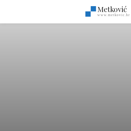
Metković
www.metkovic.hr