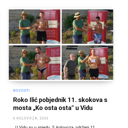
NOVOSTI
Roko Ilić pobjednik 11. skokova s
mosta „Ko osta osta“ u Vidu
6 KOLOVOZA, 2026
U Vidu su u srijedu, 5. kolovoza, održani 11.