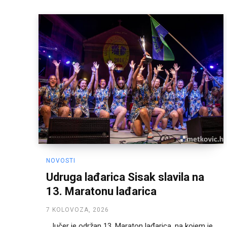
NOVOSTI
Udruga lađarica Sisak slavila na
13. Maratonu lađarica
7 KOLOVOZA, 2026
Jučer je održan 13. Maraton lađarica, na kojem je