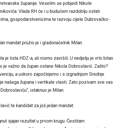
etvanske županije. Veselim se pobjedi Nikole
inikovića. Vlada RH će i u budućem razdoblju ostati
icima, gospodarstvenicima te razvoju cijele Dubrovačko-
n mandat pružio je i gradonačelnik Milan.
 je lista HDZ-a, ali nismo završili. U nedjelju je vrlo bitan
lo je važno da župan ostane Nikola Dobroslavić. Zašto?
rvenciju, a uskoro započinjemo i s izgradnjom Srednje
je našega župana i vertikale vlasti. Zato pozivam sve vas
Dobroslaviću“, istaknuo je Milan.
lavić te kandidat za još jedan mandat.
nut sjajan rezultat u prvom krugu. Čestitam