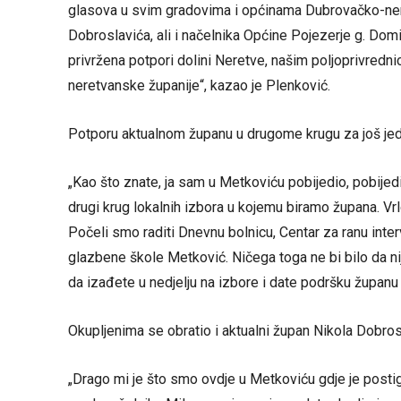
glasova u svim gradovima i općinama Dubrovačko-ner
Dobroslavića, ali i načelnika Općine Pojezerje g. Dom
privržena potpori dolini Neretve, našim poljoprivredn
neretvanske županije“, kazao je Plenković.
Potporu aktualnom županu u drugome krugu za još jeda
„Kao što znate, ja sam u Metkoviću pobijedio, pobijedila
drugi krug lokalnih izbora u kojemu biramo župana. Vr
Počeli smo raditi Dnevnu bolnicu, Centar za ranu inte
glazbene škole Metković. Ničega toga ne bi bilo da ni
da izađete u nedjelju na izbore i date podršku županu 
Okupljenima se obratio i aktualni župan Nikola Dobros
„Drago mi je što smo ovdje u Metkoviću gdje je postig