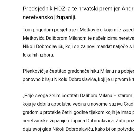
Predsjednik HDZ-a te hrvatski premijer And
neretvanskoj županiji.
Tom prigodom posjetio je i Metković u kojem je zaj
Metkovića Daliborom Milanom te načelnicima neretva
Nikoli Dobroslaviću, koji se za novi mandat natječe
lokalnih izbora.
Plenković je čestitao gradonačelniku Milanu na pobje
ponovno biraju Nikolu Dobroslavića, koji je u prvom k
„Prije svega želim čestitati Daliboru Milanu – staro
koja je dobila apsolutnu većinu u novome sazivu Grads
gradom u protekle četiri godine tijekom kojih je imao 
neretvanske županije i župana Dobroslavića. Zato poz
daju svoj glas Nikoli Dobroslaviću, kako bi on potvrd