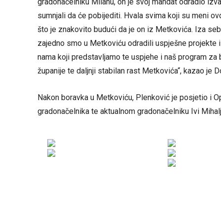
gradonačelniku Milanu, on je svoj mandat odradio izv
sumnjali da će pobijediti. Hvala svima koji su meni ov
što je znakovito budući da je on iz Metkovića. Iza s
zajedno smo u Metkoviću odradili uspješne projekte 
nama koji predstavljamo te uspjehe i naš program za
županije te daljnji stabilan rast Metkovića“, kazao je D
Nakon boravka u Metkoviću, Plenković je posjetio i 
gradonačelnika te aktualnom gradonačelniku Ivi Mihal