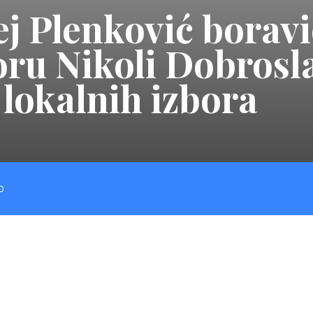
j Plenković borav
oru Nikoli Dobrosl
lokalnih izbora
O