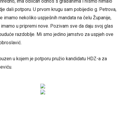
anredno, ima odličan odnos s građanima i nismo nimalo
dje dali potporu. U prvom krugu sam pobijedio g. Petrova,
ebe imamo nekoliko uspješnih mandata na čelu Županije,
i imamo u pripremi nove. Pozivam sve da daju svoj glas
 buduće razdoblje. Mi smo jedino jamstvo za uspjeh ove
obroslavić.
Opuzen u kojem je potporu pružio kandidatu HDZ-a za
jeviću.