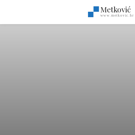
Metković
www.metkovic.hr