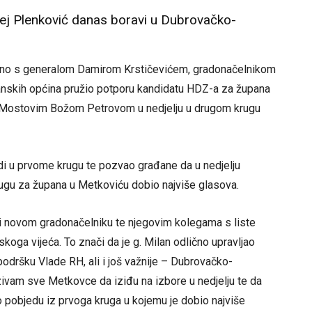
rej Plenković danas boravi u Dubrovačko-
edno s generalom Damirom Krstičevićem, gradonačelnikom
nskih općina pružio potporu kandidatu HDZ-a za župana
 s Mostovim Božom Petrovom u nedjelju u drugom krugu
di u prvome krugu te pozvao građane da u nedjelju
rugu za župana u Metkoviću dobio najviše glasova.
m i novom gradonačelniku te njegovim kolegama s liste
koga vijeća. To znači da je g. Milan odlično upravljao
podršku Vlade RH, ali i još važnije – Dubrovačko-
ivam sve Metkovce da iziđu na izbore u nedjelju te da
io pobjedu iz prvoga kruga u kojemu je dobio najviše