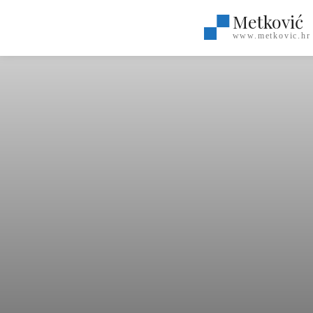
Metković
www.metkovic.hr