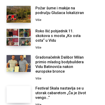
Požar šume i makije na
području Glušaca lokaliziran
Više
Roko Ilić pobjednik 11.
skokova s mosta „Ko osta
osta“ u Vidu
Više
Gradonačelnik Dalibor Milan
primio mladog bodybuildera
Vidu Batinovića nakon
europske bronce
Više
Festival Skala nastavlja se u
utorak cabaretom „Ča je život
vengo…“
Više