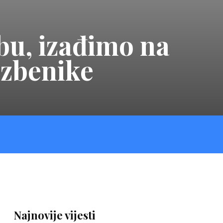
bu, izađimo na
azbenike
Najnovije vijesti