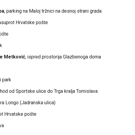
pa
, parking na Maloj tržnici na desnoj strani grada
nasuprot Hrvatske pošte
ošte
rk
le Metković
, ispred prostorija Glazbenoga doma
i park
hod od Sportske ulice do Trga kralja Tomislava
ara Longo (Jadranska ulica)
rot Hrvatske pošte
va