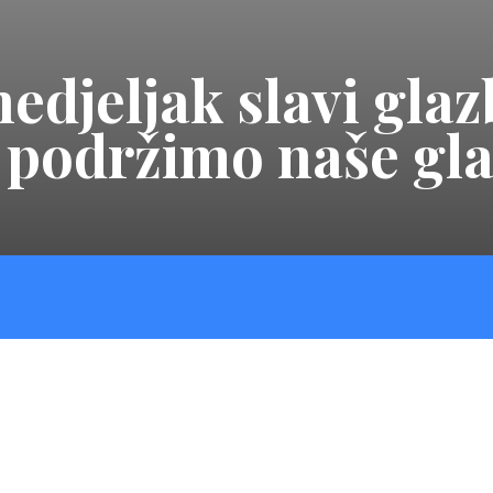
edjeljak slavi glaz
i podržimo naše gl