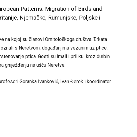
uropean Patterns: Migration of Birds and
ritanije, Njemačke, Rumunjske, Poljske i
e na kojoj su članovi Ornitološkoga društva ‘Brkata
upoznali s Neretvom, događanjima vezanim uz ptice,
rstenovanje ptica. Gosti su imali i priliku kroz durbin
 na gniježđenju na ušću Neretve.
 profesori Goranka Ivanković, Ivan Đerek i koordinator