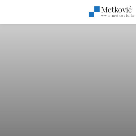
Metković
www.metkovic.hr