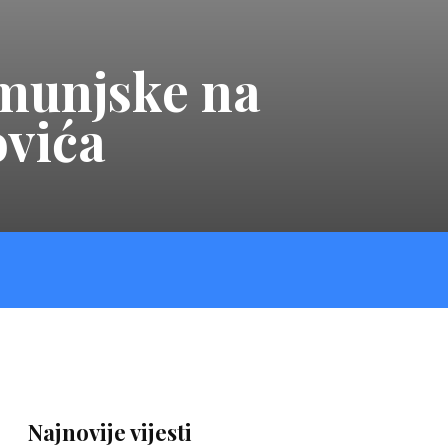
Rumunjske na
ovića
Najnovije vijesti