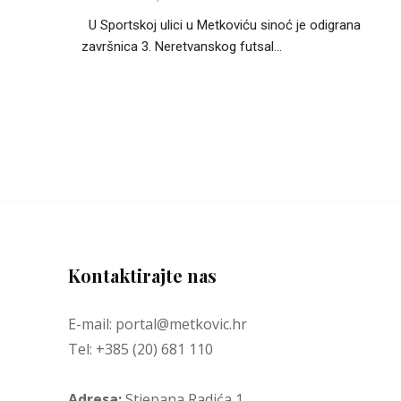
U Sportskoj ulici u Metkoviću sinoć je odigrana
završnica 3. Neretvanskog futsal...
Kontaktirajte nas
E-mail: portal@metkovic.hr
Tel: +385 (20) 681 110
Adresa:
Stjepana Radića 1,