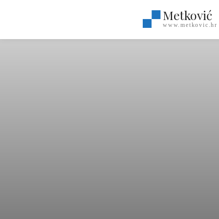
Metković
www.metkovic.hr