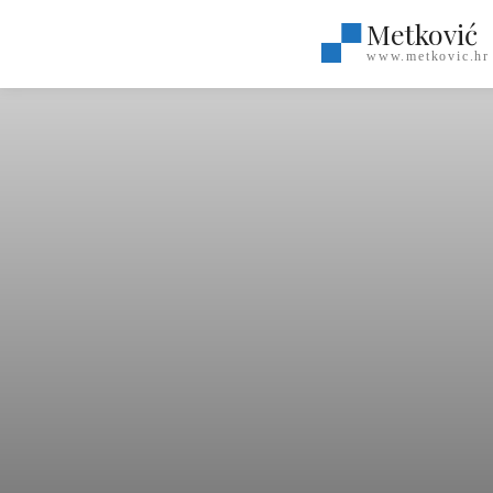
Metković
www.metkovic.hr