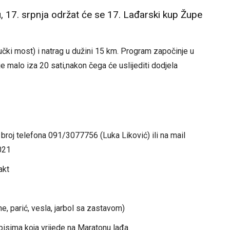
, 17. srpnja održat će se 17. Lađarski kup Župe
čki most) i natrag u dužini 15 km. Program započinje u
je malo iza 20 sati,nakon čega će uslijediti dodjela
na broj telefona 091/3077756 (Luka Liković) ili na mail
021
akt
e, parić, vesla, jarbol sa zastavom)
pisima koja vrijede na Maratonu lađa.