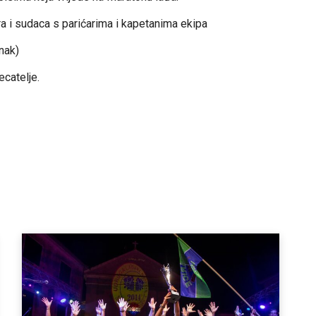
ra i sudaca s parićarima i kapetanima ekipa
nak)
ecatelje.