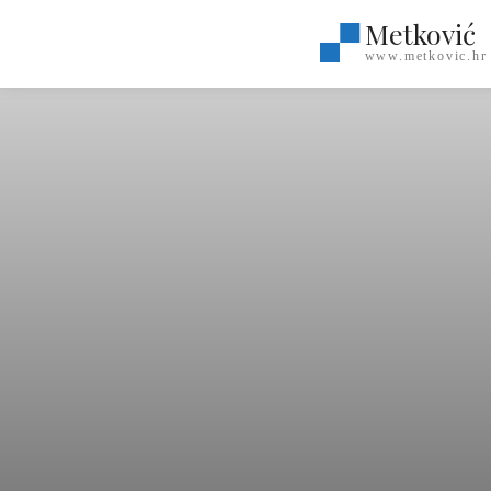
Metković
www.metkovic.hr