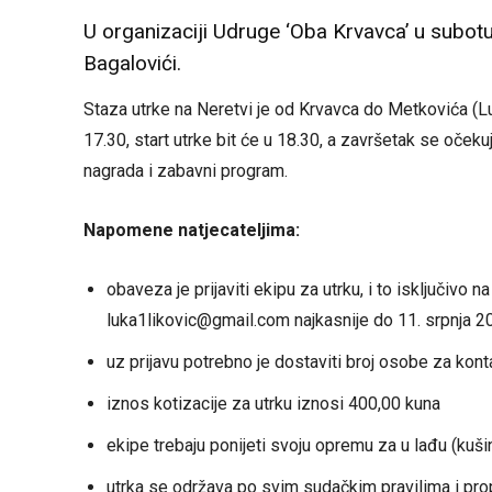
U organizaciji Udruge ‘Oba Krvavca’ u subotu
Bagalovići.
Staza utrke na Neretvi je od Krvavca do Metkovića (Lu
17.30, start utrke bit će u 18.30, a završetak se očeku
nagrada i zabavni program.
Napomene natjecateljima:
obaveza je prijaviti ekipu za utrku, i to isključivo 
luka1likovic@gmail.com najkasnije do 11. srpnja 2
uz prijavu potrebno je dostaviti broj osobe za kont
iznos kotizacije za utrku iznosi 400,00 kuna
ekipe trebaju ponijeti svoju opremu za u lađu (kušin
utrka se održava po svim sudačkim pravilima i pro