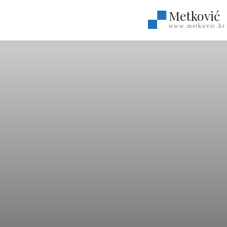
Metković
www.metkovic.hr