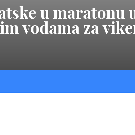
tske u maratonu u
im vodama za vike