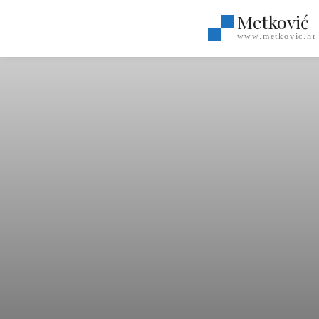
Metković
www.metkovic.hr