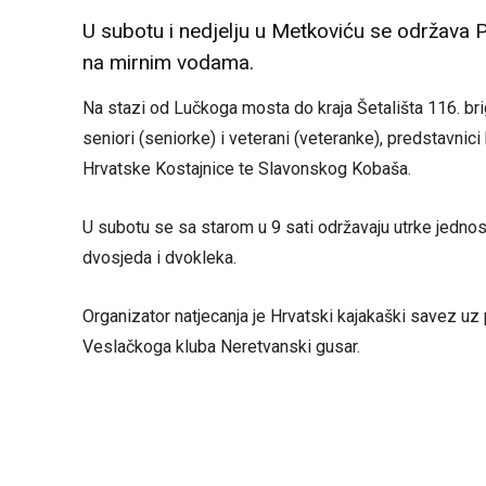
U subotu i nedjelju u Metkoviću se održava 
na mirnim vodama.
Na stazi od Lučkoga mosta do kraja Šetališta 116. briga
seniori (seniorke) i veterani (veteranke), predstavnic
Hrvatske Kostajnice te Slavonskog Kobaša.
U subotu se sa starom u 9 sati održavaju utrke jednosj
dvosjeda i dvokleka.
Organizator natjecanja je Hrvatski kajakaški savez u
Veslačkoga kluba Neretvanski gusar.