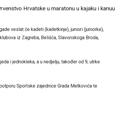
Prvenstvo Hrvatske u maratonu u kajaku i kanuu
de veslat će kadeti (kadetkinje), juniori (juniorke),
i klubova iz Zagreba, Belišća, Slavonskoga Broda,
eda i jednokleka, a u nedjelju, također od 9, utrke
z potporu Sportske zajednice Grada Metkovića te