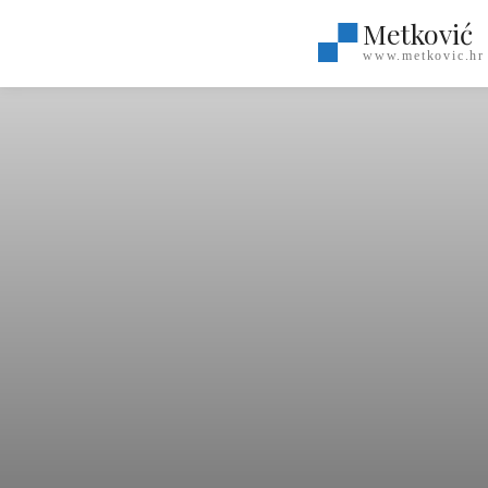
Metković
www.metkovic.hr