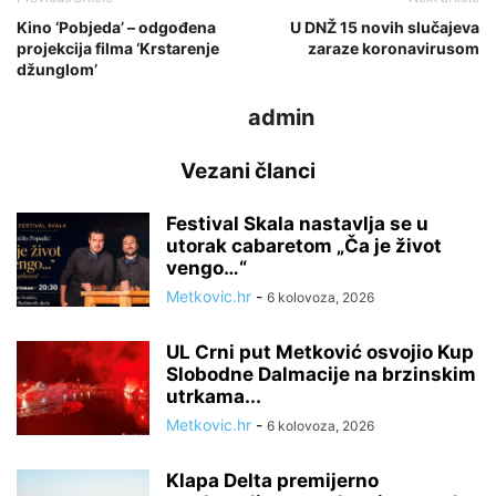
Kino ‘Pobjeda’ – odgođena
U DNŽ 15 novih slučajeva
projekcija filma ‘Krstarenje
zaraze koronavirusom
džunglom’
admin
Vezani članci
Festival Skala nastavlja se u
utorak cabaretom „Ča je život
vengo…“
Metkovic.hr
-
6 kolovoza, 2026
UL Crni put Metković osvojio Kup
Slobodne Dalmacije na brzinskim
utrkama...
Metkovic.hr
-
6 kolovoza, 2026
Klapa Delta premijerno