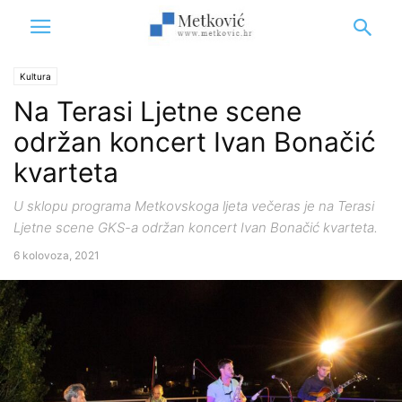
Kultura
Na Terasi Ljetne scene
održan koncert Ivan Bonačić
kvarteta
U sklopu programa Metkovskoga ljeta večeras je na Terasi
Ljetne scene GKS-a održan koncert Ivan Bonačić kvarteta.
6 kolovoza, 2021