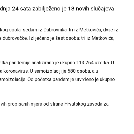
dnja 24 sata zabilježeno je 18 novih slučajeva
og spola: sedam iz Dubrovnika, tri iz Metkovića, dvije iz
 dubrovačke. Izliječeno je šest osoba: tri iz Metkovića,
etka pandemije analizirano je ukupno 113 264 uzorka. U
a koronavirus. U samoizolaciji je 580 osoba, a u
samoizolacije. Od početka pandemije utvrđeno je ukupno
svih propisanih mjera od strane Hrvatskog zavoda za