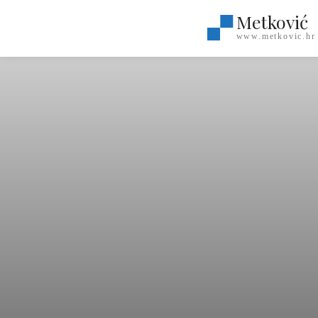
Metković
www.metkovic.hr