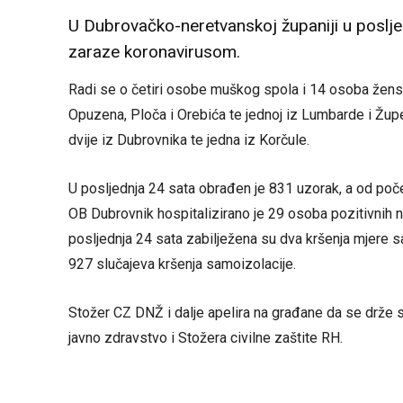
U Dubrovačko-neretvanskoj županiji u poslje
zaraze koronavirusom.
Radi se o četiri osobe muškog spola i 14 osoba žensk
Opuzena, Ploča i Orebića te jednoj iz Lumbarde i Župe
dvije iz Dubrovnika te jedna iz Korčule.
U posljednja 24 sata obrađen je 831 uzorak, a od poč
OB Dubrovnik hospitalizirano je 29 osoba pozitivnih n
posljednja 24 sata zabilježena su dva kršenja mjere 
927 slučajeva kršenja samoizolacije.
Stožer CZ DNŽ i dalje apelira na građane da se drže 
javno zdravstvo i Stožera civilne zaštite RH.