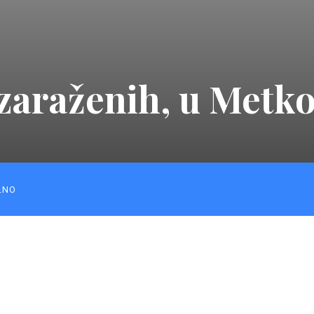
araženih, u Metko
LNO