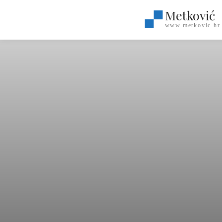
Metković
www.metkovic.hr