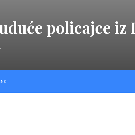
buduće policajce iz
u
LNO