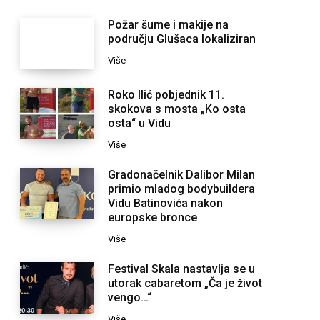
Požar šume i makije na
području Glušaca lokaliziran
Više
Roko Ilić pobjednik 11.
skokova s mosta „Ko osta
osta“ u Vidu
Više
Gradonačelnik Dalibor Milan
primio mladog bodybuildera
Vidu Batinovića nakon
europske bronce
Više
Festival Skala nastavlja se u
utorak cabaretom „Ča je život
vengo…“
Više