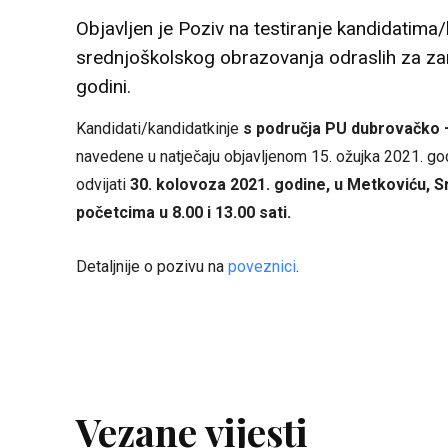
Objavljen je Poziv na testiranje kandidatim
srednjoškolskog obrazovanja odraslih za za
godini.
Kandidati/kandidatkinje
s područja PU dubrovačko
navedene u natječaju objavljenom 15. ožujka 2021. god
odvijati
30. kolovoza 2021.
godine,
u Metkoviću,
S
početcima u 8.00 i 13.00 sati.
Detaljnije o pozivu na
poveznici
.
Vezane vijesti