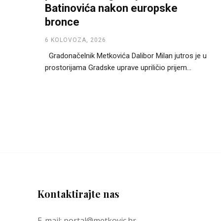
Batinovića nakon europske
bronce
6 KOLOVOZA, 2026
Gradonačelnik Metkovića Dalibor Milan jutros je u
prostorijama Gradske uprave upriličio prijem...
Kontaktirajte nas
E-mail: portal@metkovic.hr