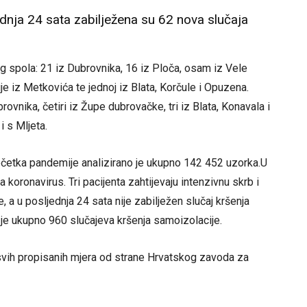
dnja 24 sata zabilježena su 62 nova slučaja
spola: 21 iz Dubrovnika, 16 iz Ploča, osam iz Vele
e iz Metkovića te jednoj iz Blata, Korčule i Opuzena.
ovnika, četiri iz Župe dubrovačke, tri iz Blata, Konavala i
i s Mljeta.
očetka pandemije analizirano je ukupno 142 452 uzorka.U
koronavirus. Tri pacijenta zahtijevaju intenzivnu skrb i
 a u posljednja 24 sata nije zabilježen slučaj kršenja
je ukupno 960 slučajeva kršenja samoizolacije.
svih propisanih mjera od strane Hrvatskog zavoda za