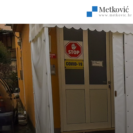
Metković
www.metkovic.hr