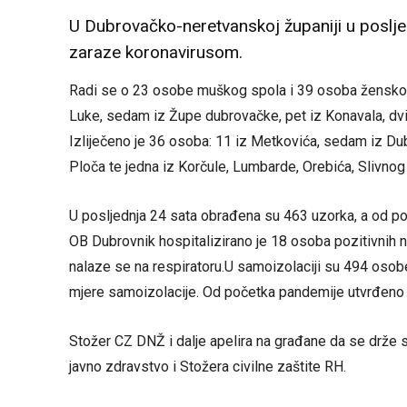
U Dubrovačko-neretvanskoj županiji u poslje
zaraze koronavirusom.
Radi se o 23 osobe muškog spola i 39 osoba ženskog 
Luke, sedam iz Župe dubrovačke, pet iz Konavala, dvij
Izliječeno je 36 osoba: 11 iz Metkovića, sedam iz Dubr
Ploča te jedna iz Korčule, Lumbarde, Orebića, Slivnog 
U posljednja 24 sata obrađena su 463 uzorka, a od p
OB Dubrovnik hospitalizirano je 18 osoba pozitivnih na 
nalaze se na respiratoru.U samoizolaciji su 494 osobe,
mjere samoizolacije. Od početka pandemije utvrđeno 
Stožer CZ DNŽ i dalje apelira na građane da se drže 
javno zdravstvo i Stožera civilne zaštite RH.