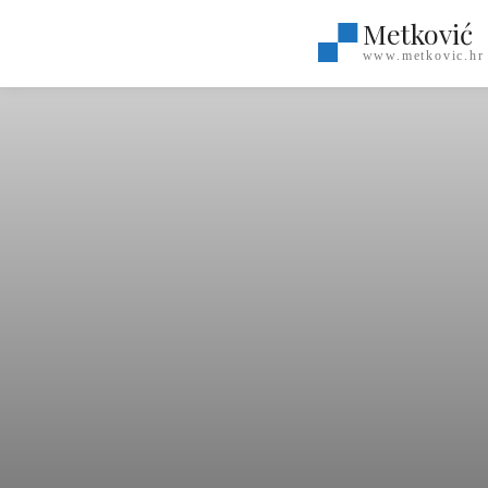
Metković
www.metkovic.hr