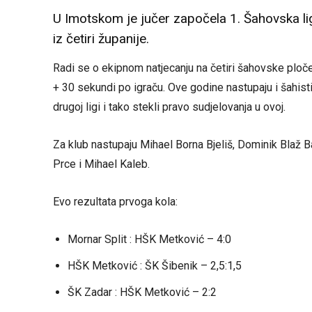
U Imotskom je jučer započela 1. Šahovska lig
iz četiri županije.
Radi se o ekipnom natjecanju na četiri šahovske ploč
+ 30 sekundi po igraču. Ove godine nastupaju i šahist
drugoj ligi i tako stekli pravo sudjelovanja u ovoj.
Za klub nastupaju Mihael Borna Bjeliš, Dominik Blaž Ba
Prce i Mihael Kaleb.
Evo rezultata prvoga kola:
Mornar Split : HŠK Metković – 4:0
HŠK Metković : ŠK Šibenik – 2,5:1,5
ŠK Zadar : HŠK Metković – 2:2