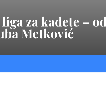
iga za kadete – odl
uba Metković