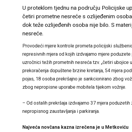
U proteklom tjednu na području Policijske 
četiri prometne nesreće s ozlijeđenim osoba
dok teže ozlijeđenih osoba nije bilo. S mate
nesreće.
Provodeći mjere kontrole prometa policijski službenic
represivnih mjera od kojih izdvajamo mjere poduzete 
uzročnici težih prometnih nesreća tzv. „četiri ubojic
prekoračenja dopuštene brzine kretanja, 54 mjera pod
pojas, 18 osoba prekršajno je sankcionirano zbog vožn
zbog nepropisne uporabe mobitela tijekom vožnje.
– Od ostalih prekršaja izdvajamo 37 mjera poduzetih
nepropisnog zaustavljanja i parkiranja.
Najveća novčana kazna izrečena je u Metkoviću