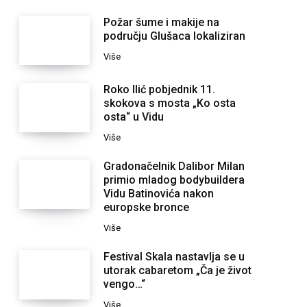
Požar šume i makije na
području Glušaca lokaliziran
Više
Roko Ilić pobjednik 11.
skokova s mosta „Ko osta
osta“ u Vidu
Više
Gradonačelnik Dalibor Milan
primio mladog bodybuildera
Vidu Batinovića nakon
europske bronce
Više
Festival Skala nastavlja se u
utorak cabaretom „Ča je život
vengo…“
Više