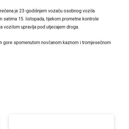
zrečena je 23-godišnjem vozaču osobnog vozila
m satima 15. listopada, tijekom prometne kontrole
da vozilom upravlja pod utjecajem droga.
niran gore spomenutom novčanom kaznom i tromjesečnom