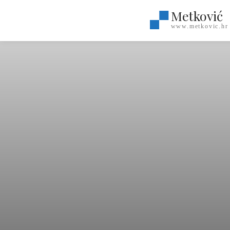
Metković
www.metkovic.hr