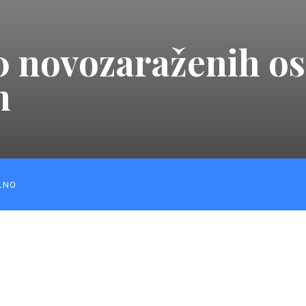
0 novozaraženih o
m
LNO