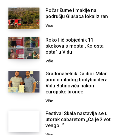
Požar šume i makije na
području Glušaca lokaliziran
Više
Roko Ilić pobjednik 11.
skokova s mosta „Ko osta
osta“ u Vidu
Više
Gradonačelnik Dalibor Milan
primio mladog bodybuildera
Vidu Batinovića nakon
europske bronce
Više
Festival Skala nastavlja se u
utorak cabaretom „Ča je život
vengo…“
Više