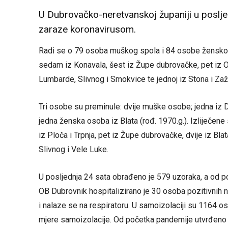
U Dubrovačko-neretvanskoj županiji u poslje
zaraze koronavirusom.
Radi se o 79 osoba muškog spola i 84 osobe ženskog 
sedam iz Konavala, šest iz Župe dubrovačke, pet iz Op
Lumbarde, Slivnog i Smokvice te jednoj iz Stona i Zaž
Tri osobe su preminule: dvije muške osobe; jedna iz Dub
jedna ženska osoba iz Blata (rođ. 1970.g.). Izliječen
iz Ploča i Trpnja, pet iz Župe dubrovačke, dvije iz Blat
Slivnog i Vele Luke.
U posljednja 24 sata obrađeno je 579 uzoraka, a od p
OB Dubrovnik hospitalizirano je 30 osoba pozitivnih n
i nalaze se na respiratoru. U samoizolaciji su 1164 os
mjere samoizolacije. Od početka pandemije utvrđeno 