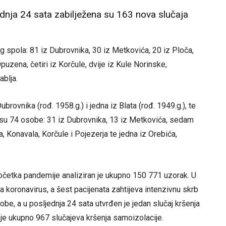
dnja 24 sata zabilježena su 163 nova slučaja
spola: 81 iz Dubrovnika, 30 iz Metkovića, 20 iz Ploča,
uzena, četiri iz Korčule, dvije iz Kule Norinske,
ablja.
rovnika (rođ. 1958.g.) i jedna iz Blata (rođ. 1949.g.), te
e su 74 osobe: 31 iz Dubrovnika, 13 iz Metkovića, sedam
a, Konavala, Korčule i Pojezerja te jedna iz Orebića,
očetka pandemije analiziran je ukupno 150 771 uzorak. U
a koronavirus, a šest pacijenata zahtijeva intenzivnu skrb
obe, a u posljednja 24 sata utvrđen je jedan slučaj kršenja
je ukupno 967 slučajeva kršenja samoizolacije.