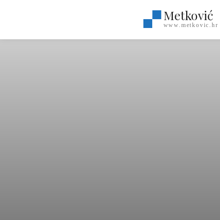
Metković
www.metkovic.hr