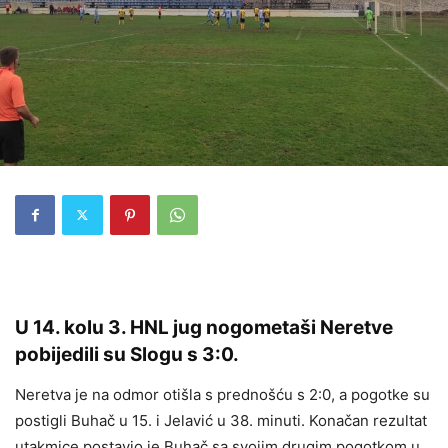
U 14. kolu 3. HNL jug nogometaši Neretve
pobijedili su Slogu s 3:0.
Neretva je na odmor otišla s prednošću s 2:0, a pogotke su
postigli Buhač u 15. i Jelavić u 38. minuti. Konačan rezultat
utakmice postavio je Buhač sa svojim drugim pogotkom u