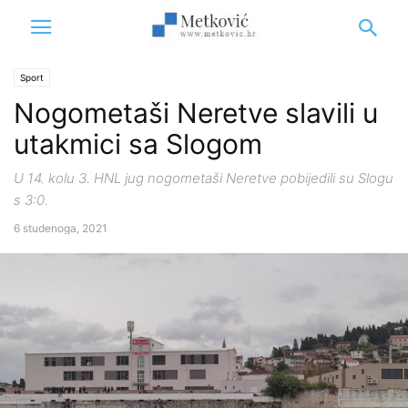
Sport
Nogometaši Neretve slavili u
utakmici sa Slogom
U 14. kolu 3. HNL jug nogometaši Neretve pobijedili su Slogu
s 3:0.
6 studenoga, 2021