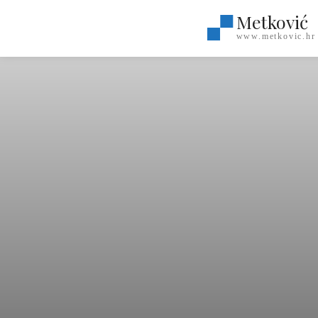
Metković
www.metkovic.hr