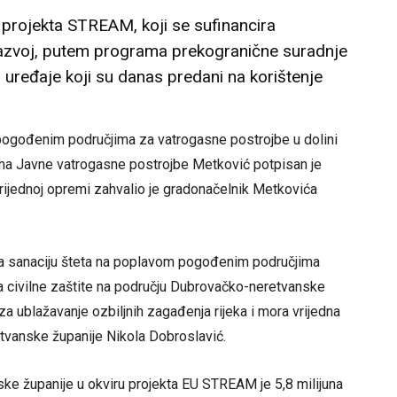
projekta STREAM, koji se sufinancira
razvoj, putem programa prekogranične suradnje
 i uređaje koji su danas predani na korištenje
m pogođenim područjima za vatrogasne postrojbe u dolini
ima Javne vatrogasne postrojbe Metković potpisan je
jednoj opremi zahvalio je gradonačelnik Metkovića
za sanaciju šteta na poplavom pogođenim područjima
ma civilne zaštite na području Dubrovačko-neretvanske
a ublažavanje ozbiljnih zagađenja rijeka i mora vrijedna
etvanske županije Nikola Dobroslavić.
ske županije u okviru projekta EU STREAM je 5,8 milijuna