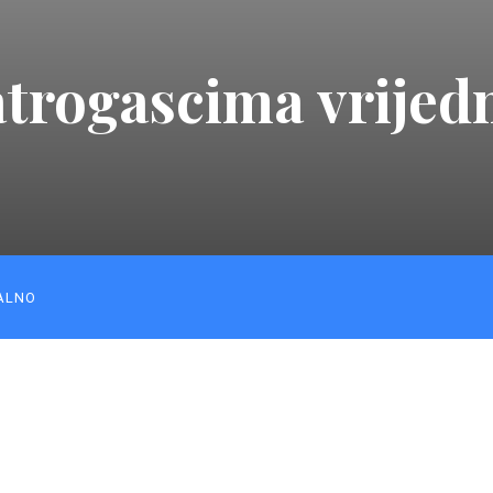
trogascima vrijed
ALNO