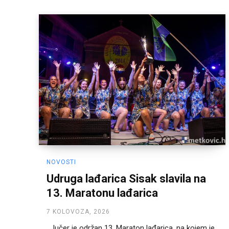
NOVOSTI
Udruga lađarica Sisak slavila na
13. Maratonu lađarica
7 KOLOVOZA, 2026
Jučer je održan 13. Maraton lađarica, na kojem je