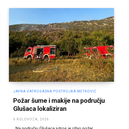
JAVNA VATROGASNA POSTROJBA METKOVIĆ
Požar šume i makije na području
Glušaca lokaliziran
6 KOLOVOZA, 2026
Na području Glušaca jutros je izbio požar