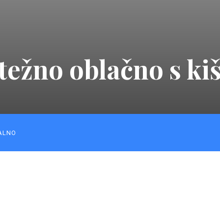
etežno oblačno s k
ALNO