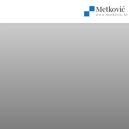
Metković
www.metkovic.hr