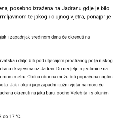
ena, posebno izražena na Jadranu gdje je bilo
grmljavinom te jakog i olujnog vjetra, ponajprije
njak i zapadnjak sredinom dana će okrenuti na
vatska i dalje biti pod utjecajem prostranog polja niskog
 Jadranu i krajevima uz Jadran. Do nedjelje mjestimice na
tvornom metru. Obilna oborina može biti popraćena naglim
a. Jak i olujni jugozapadni i južni vjetar na moru će
adranu okrenuti na jaku buru, podno Velebita i s olujnim
2 do 17 °C.