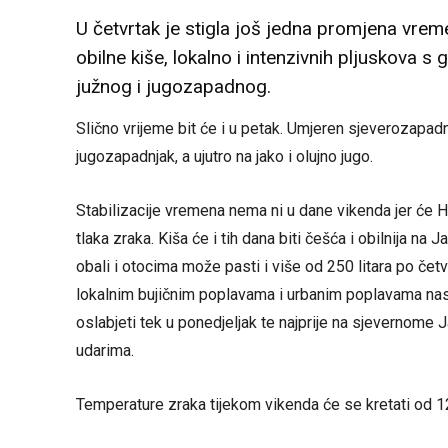
U četvrtak je stigla još jedna promjena vrem
obilne kiše, lokalno i intenzivnih pljuskova s 
južnog i jugozapadnog.
Slično vrijeme bit će i u petak. Umjeren sjeverozapad
jugozapadnjak, a ujutro na jako i olujno jugo.
Stabilizacije vremena nema ni u dane vikenda jer će Hr
tlaka zraka. Kiša će i tih dana biti češća i obilnija na
obali i otocima može pasti i više od 250 litara po če
lokalnim bujičnim poplavama i urbanim poplavama naselj
oslabjeti tek u ponedjeljak te najprije na sjevernome J
udarima.
Temperature zraka tijekom vikenda će se kretati od 1