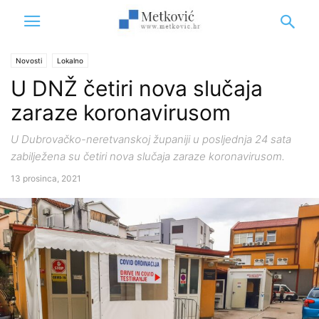
Novosti
Lokalno
U DNŽ četiri nova slučaja
zaraze koronavirusom
U Dubrovačko-neretvanskoj županiji u posljednja 24 sata
zabilježena su četiri nova slučaja zaraze koronavirusom.
13 prosinca, 2021