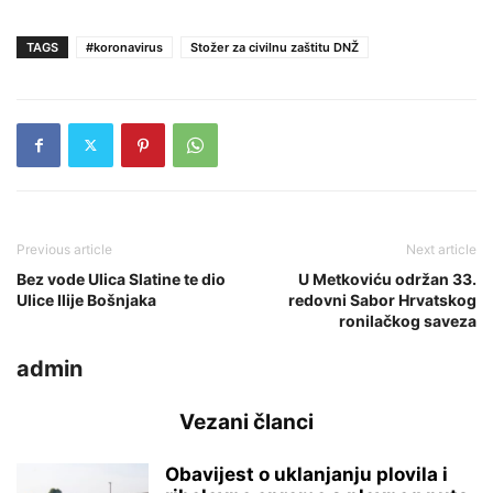
TAGS
#koronavirus
Stožer za civilnu zaštitu DNŽ
Previous article
Next article
Bez vode Ulica Slatine te dio
U Metkoviću održan 33.
Ulice Ilije Bošnjaka
redovni Sabor Hrvatskog
ronilačkog saveza
admin
Vezani članci
Obavijest o uklanjanju plovila i