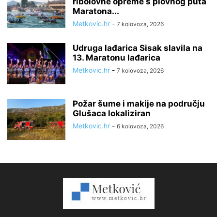
ribolovne opreme s plovnog puta
Maratona...
Metkovic.hr
-
7 kolovoza, 2026
Udruga lađarica Sisak slavila na
13. Maratonu lađarica
Metkovic.hr
-
7 kolovoza, 2026
Požar šume i makije na području
Glušaca lokaliziran
Metkovic.hr
-
6 kolovoza, 2026