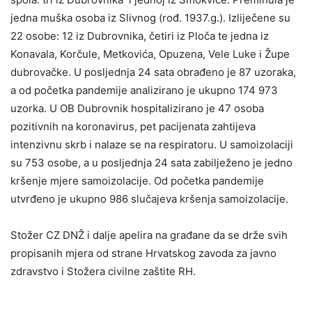
jedna muška osoba iz Slivnog (rođ. 1937.g.). Izliječene su
22 osobe: 12 iz Dubrovnika, četiri iz Ploča te jedna iz
Konavala, Korčule, Metkovića, Opuzena, Vele Luke i Župe
dubrovačke. U posljednja 24 sata obrađeno je 87 uzoraka,
a od početka pandemije analizirano je ukupno 174 973
uzorka. U OB Dubrovnik hospitalizirano je 47 osoba
pozitivnih na koronavirus, pet pacijenata zahtijeva
intenzivnu skrb i nalaze se na respiratoru. U samoizolaciji
su 753 osobe, a u posljednja 24 sata zabilježeno je jedno
kršenje mjere samoizolacije. Od početka pandemije
utvrđeno je ukupno 986 slučajeva kršenja samoizolacije.
Stožer CZ DNŽ i dalje apelira na građane da se drže svih
propisanih mjera od strane Hrvatskog zavoda za javno
zdravstvo i Stožera civilne zaštite RH.