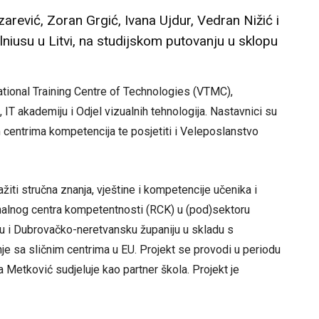
arević, Zoran Grgić, Ivana Ujdur, Vedran Nižić i
ilniusu u Litvi, na studijskom putovanju u sklopu
cational Training Centre of Technologies (VTMC),
, IT akademiju i Odjel vizualnih tehnologija. Nastavnici su
kim centrima kompetencija te posjetiti i Veleposlanstvo
ti stručna znanja, vještine i kompetencije učenika i
ionalnog centra kompetentnosti (RCK) u (pod)sektoru
u i Dubrovačko-neretvansku županiju u skladu s
je sa sličnim centrima u EU. Projekt se provodi u periodu
a Metković sudjeluje kao partner škola. Projekt je