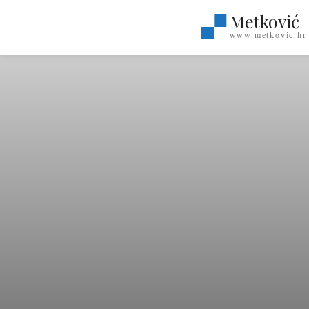
Metković
www.metkovic.hr