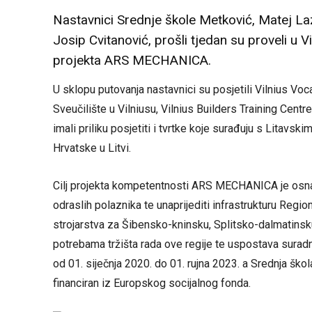
Nastavnici Srednje škole Metković, Matej Laz
Josip Cvitanović, prošli tjedan su proveli u V
projekta ARS MECHANICA.
U sklopu putovanja nastavnici su posjetili Vilnius Vo
Sveučilište u Vilniusu, Vilnius Builders Training Centre
imali priliku posjetiti i tvrtke koje surađuju s Litavs
Hrvatske u Litvi.
Cilj projekta kompetentnosti ARS MECHANICA je osnaži
odraslih polaznika te unaprijediti infrastrukturu Reg
strojarstva za Šibensko-kninsku, Splitsko-dalmatinsk
potrebama tržišta rada ove regije te uspostava suradn
od 01. siječnja 2020. do 01. rujna 2023. a Srednja škol
financiran iz Europskog socijalnog fonda.